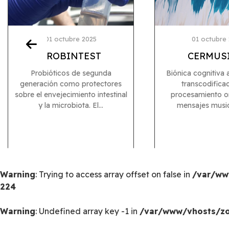
01 octubre 2025
01 octubre
PROBINTEST
CERMUS
Probióticos de segunda
Biónica cognitiva 
generación como protectores
transcodificac
sobre el envejecimiento intestinal
procesamiento o
y la microbiota. El...
mensajes musical
Warning
: Trying to access array offset on false in
/var/ww
224
Warning
: Undefined array key -1 in
/var/www/vhosts/zoo