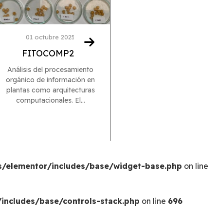
01 octubre 2025
17 mayo 2023
FITOCOMP23
DOCUMENTAL FL
HANDS
Análisis del procesamiento
orgánico de información en
Primer proyecto audiovisu
plantas como arquitecturas
que participa Labografía
computacionales. El...
de Expresión. Este pr
tiene...
s/elementor/includes/base/widget-base.php
on line
includes/base/controls-stack.php
on line
696