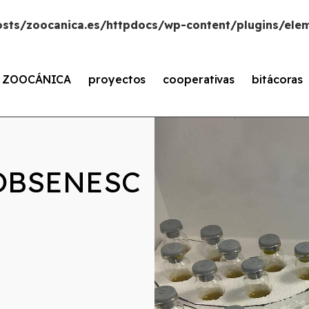
sts/zoocanica.es/httpdocs/wp-content/plugins/elem
s ZOOCÁNICA
proyectos
cooperativas
bitácoras
OBSENESC