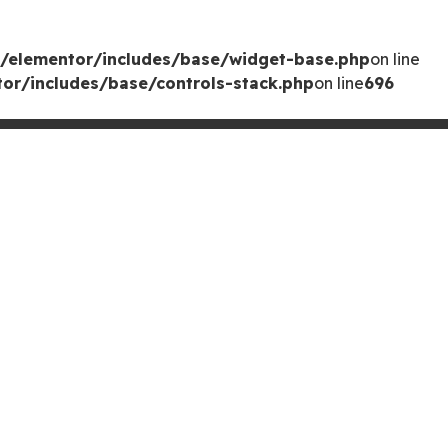
/elementor/includes/base/widget-base.php
on line
or/includes/base/controls-stack.php
on line
696