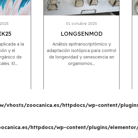
 2025
01 octubre 2025
IK25
LONGSENMOD
aplicada a la
Análisis epitranscriptómico y
ión y el
adaptación isotópica para control
rgánico de
de longevidad y senescencia en
es. El...
organismos...
w/vhosts/zoocanica.es/httpdocs/wp-content/plugin
canica.es/httpdocs/wp-content/plugins/elementor/