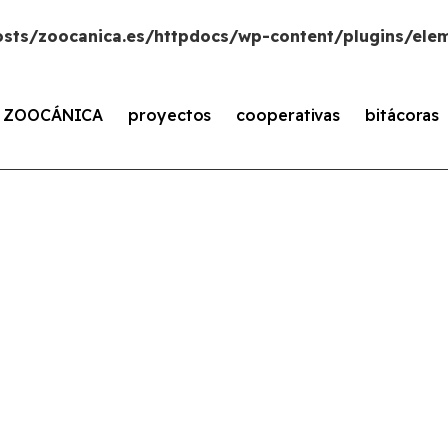
sts/zoocanica.es/httpdocs/wp-content/plugins/elem
s ZOOCÁNICA
proyectos
cooperativas
bitácoras