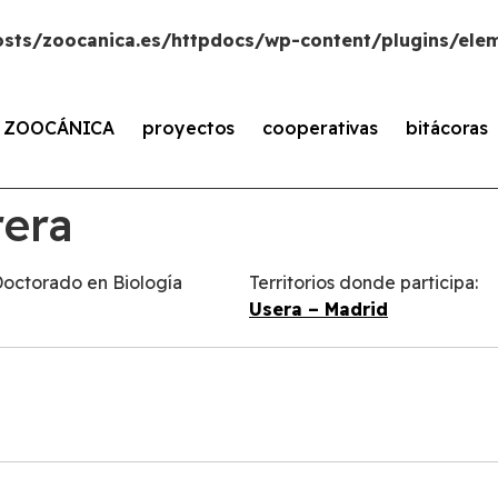
sts/zoocanica.es/httpdocs/wp-content/plugins/elem
s ZOOCÁNICA
proyectos
cooperativas
bitácoras
rera
Doctorado en Biología
Territorios donde participa:
Usera – Madrid