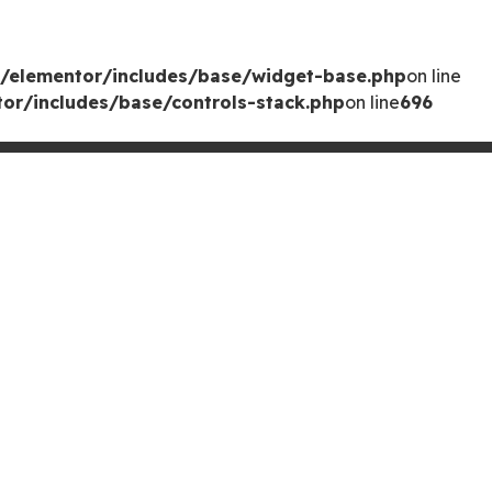
/elementor/includes/base/widget-base.php
on line
or/includes/base/controls-stack.php
on line
696