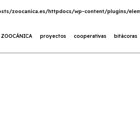
sts/zoocanica.es/httpdocs/wp-content/plugins/elem
s ZOOCÁNICA
proyectos
cooperativas
bitácoras