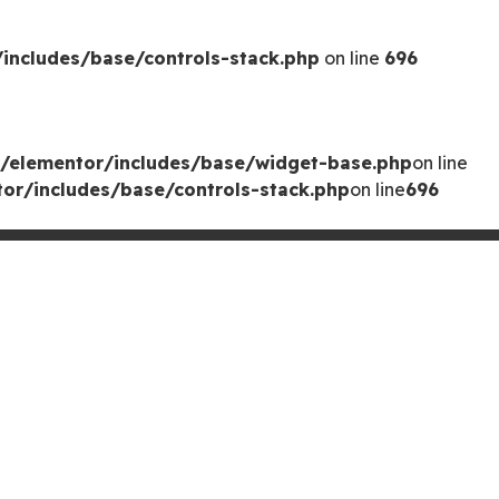
includes/base/controls-stack.php
on line
696
/elementor/includes/base/widget-base.php
on line
or/includes/base/controls-stack.php
on line
696