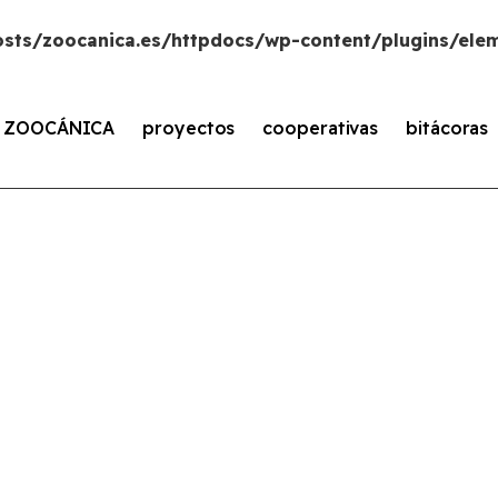
sts/zoocanica.es/httpdocs/wp-content/plugins/elem
s ZOOCÁNICA
proyectos
cooperativas
bitácoras