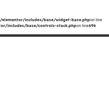
/elementor/includes/base/widget-base.php
on line
or/includes/base/controls-stack.php
on line
696