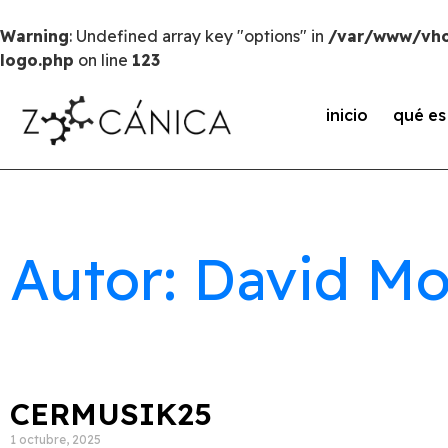
Warning
: Undefined array key "options" in
/var/www/vho
logo.php
on line
123
inicio
qué e
Autor: David M
CERMUSIK25
1 octubre, 2025