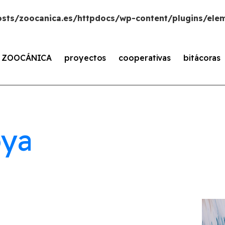
sts/zoocanica.es/httpdocs/wp-content/plugins/elem
s ZOOCÁNICA
proyectos
cooperativas
bitácoras
oya