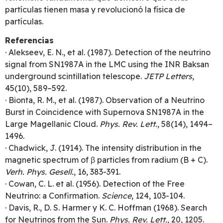
partículas tienen masa y revolucionó la física de
partículas.
Referencias
· Alekseev, E. N., et al. (1987). Detection of the neutrino
signal from SN1987A in the LMC using the INR Baksan
underground scintillation telescope.
JETP Letters
,
45(10), 589–592.
· Bionta, R. M., et al. (1987). Observation of a Neutrino
Burst in Coincidence with Supernova SN1987A in the
Large Magellanic Cloud.
Phys. Rev. Lett.
, 58(14), 1494–
1496.
· Chadwick, J. (1914). The intensity distribution in the
magnetic spectrum of β particles from radium (B + C).
Verh. Phys. Gesell.
, 16, 383-391.
· Cowan, C. L. et al. (1956). Detection of the Free
Neutrino: a Confirmation.
Science
, 124, 103-104.
· Davis, R., D. S. Harmer y K. C. Hoffman (1968). Search
for Neutrinos from the Sun.
Phys. Rev. Lett.
, 20, 1205.