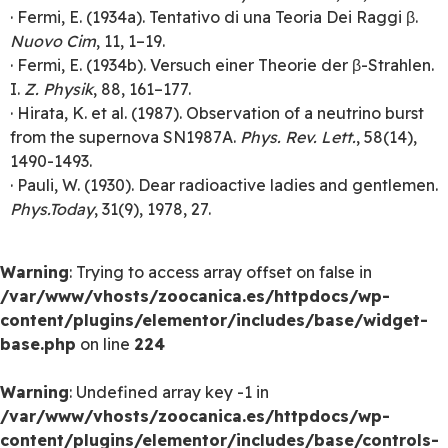
· Fermi, E. (1934a). Tentativo di una Teoria Dei Raggi β.
Nuovo Cim
, 11, 1–19.
· Fermi, E. (1934b). Versuch einer Theorie der β-Strahlen.
I.
Z. Physik
, 88, 161–177.
· Hirata, K. et al. (1987). Observation of a neutrino burst
from the supernova SN1987A.
Phys. Rev. Lett.
, 58(14),
1490-1493.
· Pauli, W. (1930). Dear radioactive ladies and gentlemen.
Phys.Today
, 31(9), 1978, 27.
Warning
: Trying to access array offset on false in
/var/www/vhosts/zoocanica.es/httpdocs/wp-
content/plugins/elementor/includes/base/widget-
base.php
on line
224
Warning
: Undefined array key -1 in
/var/www/vhosts/zoocanica.es/httpdocs/wp-
content/plugins/elementor/includes/base/controls-