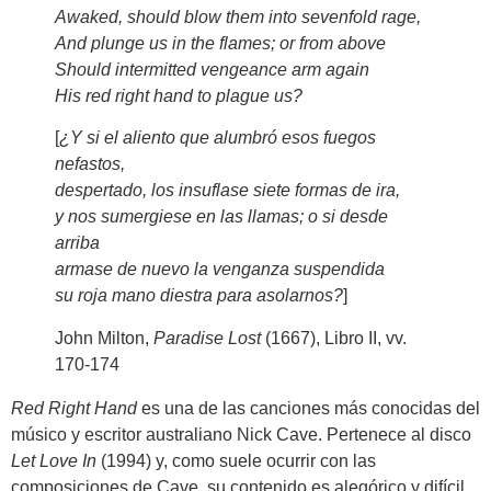
Awaked, should blow them into sevenfold rage,
And plunge us in the flames; or from above
Should intermitted vengeance arm again
His red right hand to plague us?
[
¿Y si el aliento que alumbró esos fuegos
nefastos,
despertado, los insuflase siete formas de ira,
y nos sumergiese en las llamas; o si desde
arriba
armase de nuevo la venganza suspendida
su roja mano diestra para asolarnos?
]
John Milton,
Paradise Lost
(1667), Libro II, vv.
170-174
Red Right Hand
es una de las canciones más conocidas del
músico y escritor australiano Nick Cave. Pertenece al disco
Let Love In
(1994) y, como suele ocurrir con las
composiciones de Cave, su contenido es alegórico y difícil