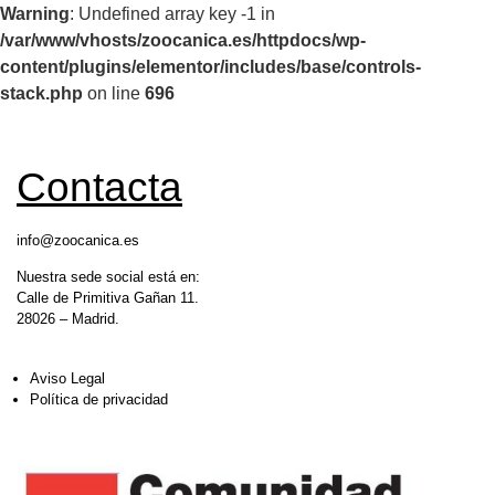
Warning
: Undefined array key -1 in
/var/www/vhosts/zoocanica.es/httpdocs/wp-
content/plugins/elementor/includes/base/controls-
stack.php
on line
696
Contacta
info@zoocanica.es
Nuestra sede social está en:
Calle de Primitiva Gañan 11.
28026 – Madrid.
Aviso Legal
Política de privacidad