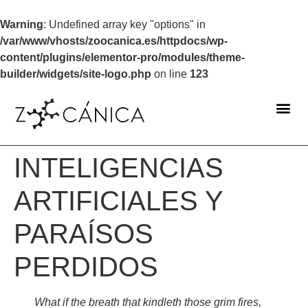
Warning
: Undefined array key "options" in
/var/www/vhosts/zoocanica.es/httpdocs/wp-
content/plugins/elementor-pro/modules/theme-
builder/widgets/site-logo.php
on line
123
INTELIGENCIAS
ARTIFICIALES Y
PARAÍSOS
PERDIDOS
What if the breath that kindleth those grim fires,