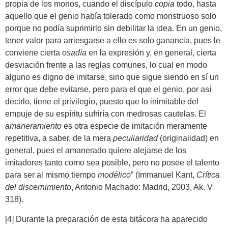
propia de los monos, cuando el discípulo
copia
todo, hasta
aquello que el genio había tolerado como monstruoso solo
porque no podía suprimirlo sin debilitar la idea. En un genio,
tener valor para arriesgarse a ello es solo ganancia, pues le
conviene cierta
osadía
en la expresión y, en general, cierta
desviación frente a las reglas comunes, lo cual en modo
alguno es digno de imitarse, sino que sigue siendo en sí un
error que debe evitarse, pero para el que el genio, por así
decirlo, tiene el privilegio, puesto que lo inimitable del
empuje de su espíritu sufriría con medrosas cautelas. El
amaneramiento
es otra especie de imitación meramente
repetitiva, a saber, de la mera
peculiaridad
(originalidad) en
general, pues el amanerado quiere alejarse de los
imitadores tanto como sea posible, pero no posee el talento
para ser al mismo tiempo
modélico
” (Immanuel Kant,
Crítica
del discernimiento
, Antonio Machado: Madrid, 2003, Ak. V
318).
[4] Durante la preparación de esta bitácora ha aparecido