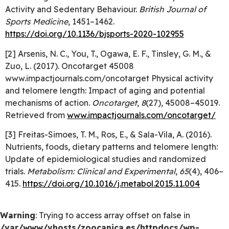
Activity and Sedentary Behaviour.
British Journal of
Sports Medicine
, 1451–1462.
https://doi.org/10.1136/bjsports-2020-102955
[2] Arsenis, N. C., You, T., Ogawa, E. F., Tinsley, G. M., &
Zuo, L. (2017). Oncotarget 45008
www.impactjournals.com/oncotarget Physical activity
and telomere length: Impact of aging and potential
mechanisms of action.
Oncotarget
,
8
(27), 45008–45019.
Retrieved from
www.impactjournals.com/oncotarget/
[3] Freitas-Simoes, T. M., Ros, E., & Sala-Vila, A. (2016).
Nutrients, foods, dietary patterns and telomere length:
Update of epidemiological studies and randomized
trials.
Metabolism: Clinical and Experimental
,
65
(4), 406–
415.
https://doi.org/10.1016/j.metabol.2015.11.004
Warning
: Trying to access array offset on false in
/var/www/vhosts/zoocanica.es/httpdocs/wp-