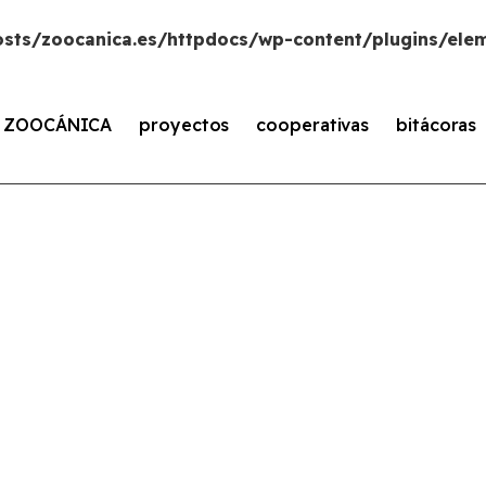
sts/zoocanica.es/httpdocs/wp-content/plugins/elem
s ZOOCÁNICA
proyectos
cooperativas
bitácoras