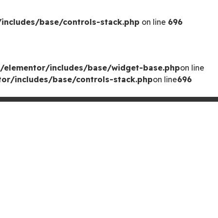
includes/base/controls-stack.php
on line
696
/elementor/includes/base/widget-base.php
on line
or/includes/base/controls-stack.php
on line
696